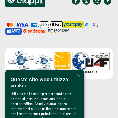
×
Questo sito web utilizza
cookie
Utilizziamo i cookie per personalizzare
Clappit is a trademark of:
Bemils Srl 
contenuti, annunci e per analizzare il
a Socio Unico
nostro traffico. Condividiamo inoltre
Via Fosse Ardeatine, 4 -20092 Cinisello Balsamo (MI)
informazioni sul tuo utilizzo del nostro sito
PI 05589050961
con i nostri partner pubblicitari e di analisi
Iscr. C.C.I.A.A. Milano R.E.A. 1833471
© 2010-2025 Bemils Srl - All rights reserved