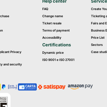
Help center
Servic
FAQ
Create Yo
rchase
Change name
Ticketing 
Ticket resale
Fairs and E
on
Terms of payment
Business 
Accessibility
Price List
Certifications
Sectors
plicant Privacy
Case studi
Dynamic price
ISO 9001 e ISO 27001
ty and security