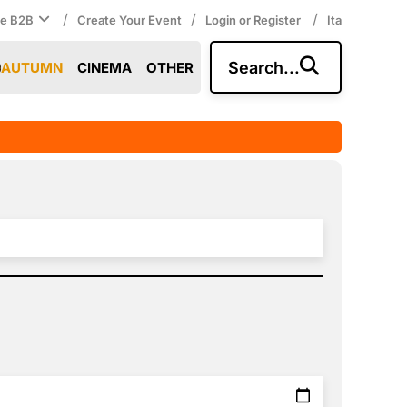
/
/
/
ce B2B
Create Your Event
Login or Register
Ita
Search...
AUTUMN
CINEMA
OTHER