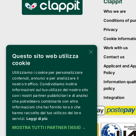
Clappit
Who we are
Conditions of pu
Privacy
Cookie informati
Work with us
×
Questo sito web utilizza
Contact us
cookie
Applicant and Ap
Utilizziamo i cookie per personalizzare
Policy
contenuti, annunci e per analizzare il
Information quali
nostro traffico. Condividiamo inoltre
policy
informazioni sul tuo utilizzo del nostro sito
con i nostri partner pubblicitari e di analisi
Integration
che potrebbero combinarle con altre
informazioni che hai fornito loro o che
hanno raccolto dal tuo utilizzo dei loro
servizi.
Leggi di più
MOSTRA TUTTI I PARTNER
(1658) →