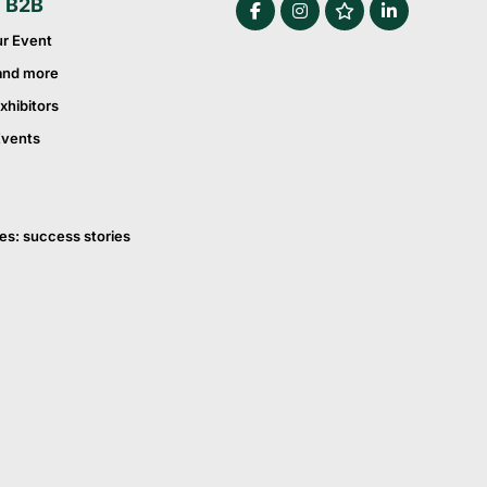
e B2B
ur Event
and more
xhibitors
Events
es: success stories