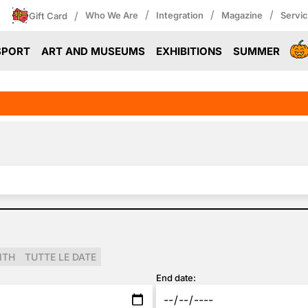
/
/
/
/
Who We Are
Integration
Magazine
Servi
Gift Card
SPORT
ART AND MUSEUMS
EXHIBITIONS
SUMMER
NTH
TUTTE LE DATE
End date: