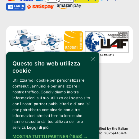
×
Questo sito web utilizza
cookie
Utilizziamo i cookie per personalizzare
Clappit is a trademark of:
Bemils Srl 
contenuti, annunci e per analizzare il
a Socio Unico
nostro traffico. Condividiamo inoltre
Via Fosse Ardeatine, 4 -20092 Cinisello Balsamo (MI)
informazioni sul tuo utilizzo del nostro sito
PI 05589050961
con i nostri partner pubblicitari e di analisi
Iscr. C.C.I.A.A. Milano R.E.A. 1833471
© 2010-2025 Bemils Srl - All rights reserved
che potrebbero combinarle con altre
informazioni che hai fornito loro o che
Credits: 
hanno raccolto dal tuo utilizzo dei loro
servizi.
Leggi di più
Clappit is based on the Belive 6.2 ticketing platform, certified by the Italian
Revenue Agency (Agenzia delle Entrate) under protocol no. 2025/445474
MOSTRA TUTTI I PARTNER
(1658) →
dated November 6, 2025.