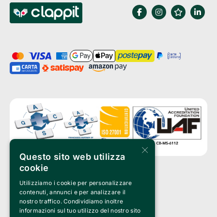
×
Questo sito web utilizza
cookie
Utilizziamo i cookie per personalizzare
Clappit is a trademark of:
Bemils Srl 
contenuti, annunci e per analizzare il
a Socio Unico
nostro traffico. Condividiamo inoltre
Via Fosse Ardeatine, 4 -20092 Cinisello Balsamo (MI)
informazioni sul tuo utilizzo del nostro sito
PI 05589050961