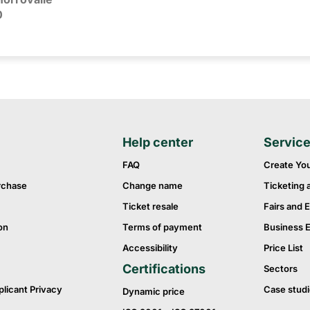
0
Help center
Servic
FAQ
Create Yo
rchase
Change name
Ticketing 
Ticket resale
Fairs and E
on
Terms of payment
Business 
Accessibility
Price List
Certifications
Sectors
plicant Privacy
Case studi
Dynamic price