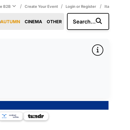
/
/
/
ce B2B
Create Your Event
Login or Register
Ita
Search...
AUTUMN
CINEMA
OTHER