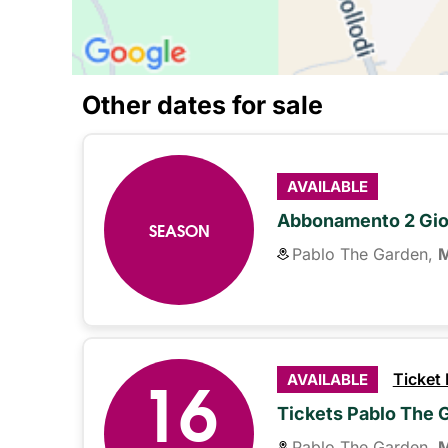
Other dates for sale
AVAILABLE
Abbonamento 2 Gior
SEASON
Pablo The Garden,
M
16
Ticket
AVAILABLE
Tickets Pablo The 
Pablo The Garden,
M