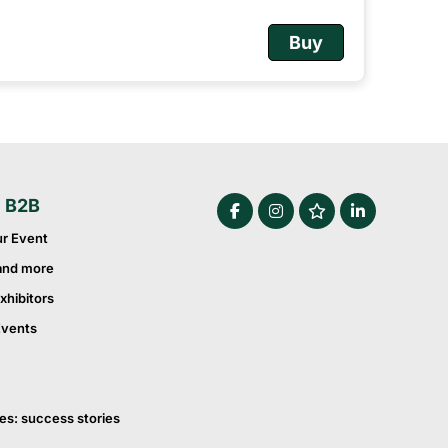
Buy
e B2B
ur Event
and more
xhibitors
Events
es: success stories