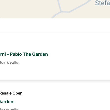
ni - Pablo The Garden
orrovalle
 Resale Open
Garden
orrovalle