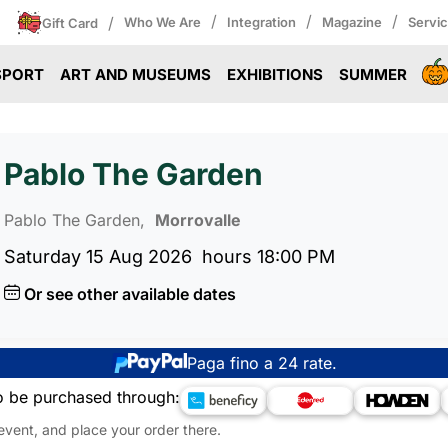
/
/
/
/
Who We Are
Integration
Magazine
Servi
Gift Card
SPORT
ART AND MUSEUMS
EXHIBITIONS
SUMMER
Pablo The Garden
Pablo The Garden,
Morrovalle
Saturday 15 Aug 2026
hours 18:00 PM
Or see other available dates
Paga fino a 24 rate.
o be purchased through:
 event, and place your order there.