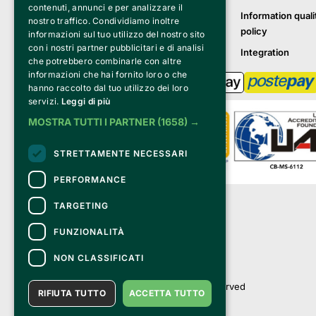
contenuti, annunci e per analizzare il
Information quali
nostro traffico. Condividiamo inoltre
policy
informazioni sul tuo utilizzo del nostro sito
con i nostri partner pubblicitari e di analisi
Integration
che potrebbero combinarle con altre
informazioni che hai fornito loro o che
hanno raccolto dal tuo utilizzo dei loro
servizi.
Leggi di più
MOSTRA TUTTI I PARTNER
(1658) →
STRETTAMENTE NECESSARI
PERFORMANCE
Clappit is a trademark of:
TARGETING
Bemils Srl 
a Socio Unico
FUNZIONALITÀ
Via Fosse Ardeatine, 4 -20092 Cinisello 
Balsamo (MI)
NON CLASSIFICATI
PI 05589050961
Iscr. C.C.I.A.A. Milano R.E.A. 1833471
© 2010-2025 Bemils Srl - All rights reserved
RIFIUTA TUTTO
ACCETTA TUTTO
Credits: 