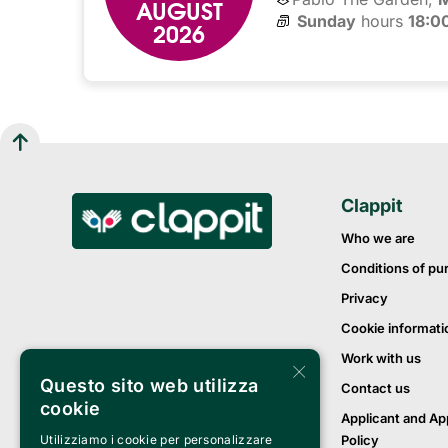
AUGUST
Sunday
hours 
18:0
2026
Clappit
Who we are
Conditions of pu
Privacy
Cookie informati
Work with us
×
Questo sito web utilizza
Contact us
cookie
Applicant and Ap
Policy
Utilizziamo i cookie per personalizzare