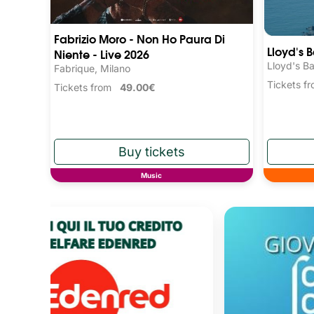
Fabrizio Moro - Non Ho Paura Di
Lloyd's 
Niente - Live 2026
Lloyd's Ba
Fabrique, Milano
Tickets 
Tickets from
49.00€
Music