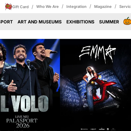
/
/
/
/
Who We Are
Integration
Magazine
Servi
Gift Card
SPORT
ART AND MUSEUMS
EXHIBITIONS
SUMMER