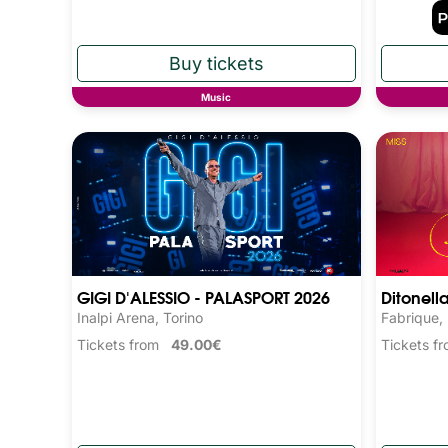
Music
GIGI D'ALESSIO - PALASPORT 2026
Ditonell
Inalpi Arena, Torino
Fabrique,
Tickets from
49.00€
Tickets 