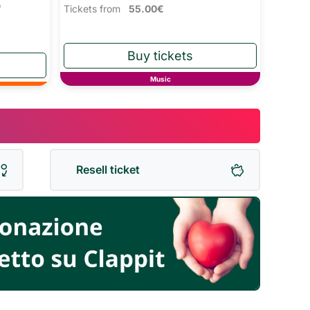
o
Tickets from
55.00€
Music
Resell ticket