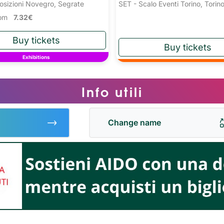
osizioni Novegro, Segrate
SET - Scalo Eventi Torino, Torin
from
7.32€
Exhibitions
Info utili
Change name