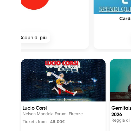
Cards of Cultu
copri di più
Scopri d
Lucio Corsi
Gemitaiz
2026
Nelson Mandela Forum, Firenze
Reggia di
Tickets from
46.00€