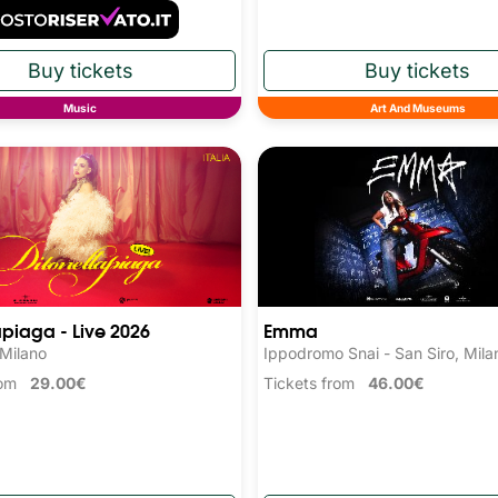
Music
Art And Museums
apiaga - Live 2026
Emma
 Milano
Ippodromo Snai - San Siro, Mila
from
29.00€
Tickets from
46.00€