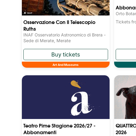
Abboname
Orto Bota
Osservazione Con Il Telescopio
Tickets 
Ruths
INAF Osservatorio Astronomico di Brera -
Sede di Merate, Merate
Art And Museums
Teatro Pime Stagione 2026/27 -
QUATTRO
Abbonamenti
2026