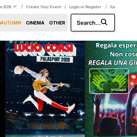
/
/
/
ce B2B
Create Your Event
Login or Register
Ita
Search...
AUTUMN
CINEMA
OTHER