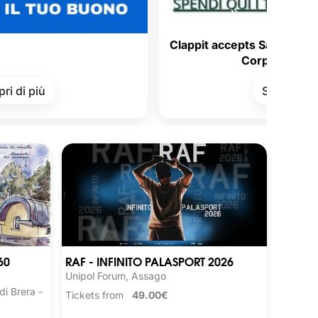
Clappit accepts Satispay Vouchers 
Corporate Welfare!
Scopri di più
60
RAF - INFINITO PALASPORT 2026
Unipol Forum, Assago
i Brera -
Tickets from
49.00€