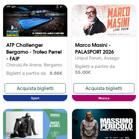
ATP Challenger
Marco Masini -
Bergamo - Trofeo Perrel
PALASPORT 2026
- FAIP
Unipol Forum, Assago
ChorusLife Arena, Bergamo
Biglietti a partire da
55.00€
Biglietti a partire da
9.66€
Sport
Musica