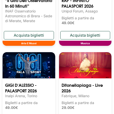
“Il Giro Dell’Osservatorio
RAF - INFINITO
In 60 Minuti”
PALASPORT 2026
INAF Osservatorio
Unipol Forum, Assago
Astronomico di Brera - Sede
Biglietti a partire da
di Merate, Merate
49.00€
Arte E Musei
Musica
GIGI D'ALESSIO -
Ditonellapiaga - Live
PALASPORT 2026
2026
Inalpi Arena, Torino
Fabrique, Milano
Biglietti a partire da
Biglietti a partire da
49.00€
29.00€