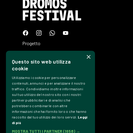
Progetto
Programma
×
Questo sito web utilizza
Tickets
cookie
Edizioni
Utilizziamo i cookie per personalizzare
Precedenti
contenuti, annunci e per analizzare il nostro
traffico. Condividiamo inoltre informazioni
Contatti
sul tuo utilizzo del nostro sito con i nostri
partner pubblicitari e di analisi che
Trasparenza
potrebbero combinarle con altre
informazioni che hai fornito loro o che hanno
Privacy Policy
raccolto dal tuo utilizzo dei loro servizi.
Leggi
di più
Credits
MOSTRA TUTTI I PARTNER
(1658) →