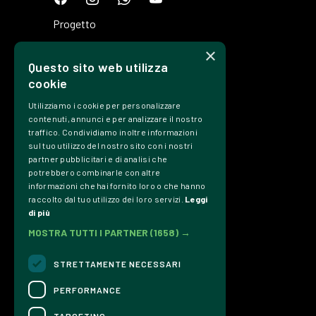
Progetto
Programma
×
Questo sito web utilizza
Tickets
cookie
Edizioni
Utilizziamo i cookie per personalizzare
Precedenti
contenuti, annunci e per analizzare il nostro
traffico. Condividiamo inoltre informazioni
Contatti
sul tuo utilizzo del nostro sito con i nostri
partner pubblicitari e di analisi che
Trasparenza
potrebbero combinarle con altre
informazioni che hai fornito loro o che hanno
Privacy Policy
raccolto dal tuo utilizzo dei loro servizi.
Leggi
Credits
di più
MOSTRA TUTTI I PARTNER
(1658) →
Associazione Culturale Dromos
P.IVA & C.Fiscale 01002580957
STRETTAMENTE NECESSARI
info@dromosfestival.it
PERFORMANCE
TARGETING