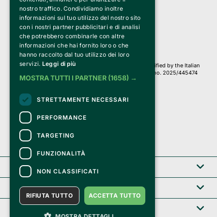
a Socio Unico
nostro traffico. Condividiamo inoltre
Via Fosse Ardeatine, 4 -20092 Cinisello Balsamo (MI)
informazioni sul tuo utilizzo del nostro sito
PI 05589050961
con i nostri partner pubblicitari e di analisi
Iscr. C.C.I.A.A. Milano R.E.A. 1833471
© 2010-2025 Bemils Srl - All rights reserved
che potrebbero combinarle con altre
informazioni che hai fornito loro o che
Credits: 
hanno raccolto dal tuo utilizzo dei loro
servizi.
Leggi di più
Clappit is based on the Belive 6.2 ticketing platform, certified by the Italian
Revenue Agency (Agenzia delle Entrate) under protocol no. 2025/445474
MOSTRA TUTTI I PARTNER
(1658) →
dated November 6, 2025.
On Clappit your purchases and your data
STRETTAMENTE NECESSARI
they are secure and protected by an SSL certificate 
with 128-bit encryption.
PERFORMANCE
TARGETING
FUNZIONALITÀ
Clappit
NON CLASSIFICATI
Help center
RIFIUTA TUTTO
ACCETTA TUTTO
Service B2B
MOSTRA DETTAGLI