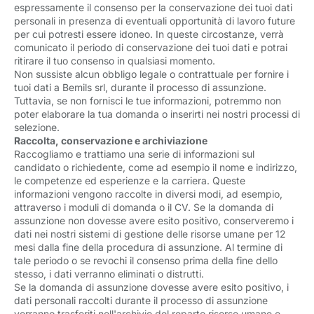
espressamente il consenso per la conservazione dei tuoi dati
personali in presenza di eventuali opportunità di lavoro future
per cui potresti essere idoneo. In queste circostanze, verrà
comunicato il periodo di conservazione dei tuoi dati e potrai
ritirare il tuo consenso in qualsiasi momento.
Non sussiste alcun obbligo legale o contrattuale per fornire i
tuoi dati a Bemils srl, durante il processo di assunzione.
Tuttavia, se non fornisci le tue informazioni, potremmo non
poter elaborare la tua domanda o inserirti nei nostri processi di
selezione.
Raccolta, conservazione e archiviazione
Raccogliamo e trattiamo una serie di informazioni sul
candidato o richiedente, come ad esempio il nome e indirizzo,
le competenze ed esperienze e la carriera. Queste
informazioni vengono raccolte in diversi modi, ad esempio,
attraverso i moduli di domanda o il CV. Se la domanda di
assunzione non dovesse avere esito positivo, conserveremo i
dati nei nostri sistemi di gestione delle risorse umane per 12
mesi dalla fine della procedura di assunzione. Al termine di
tale periodo o se revochi il consenso prima della fine dello
stesso, i dati verranno eliminati o distrutti.
Se la domanda di assunzione dovesse avere esito positivo, i
dati personali raccolti durante il processo di assunzione
verranno trasferiti nell'archivio del reparto risorse umane e