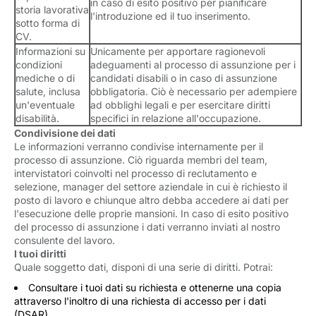
in caso di esito positivo per pianificare
storia lavorativa
l'introduzione ed il tuo inserimento.
sotto forma di
CV.
Informazioni su
Unicamente per apportare ragionevoli
condizioni
adeguamenti al processo di assunzione per i
mediche o di
candidati disabili o in caso di assunzione
salute, inclusa
obbligatoria. Ciò è necessario per adempiere
un'eventuale
ad obblighi legali e per esercitare diritti
disabilità.
specifici in relazione all'occupazione.
Condivisione dei dati
Le informazioni verranno condivise internamente per il
processo di assunzione. Ciò riguarda membri del team,
intervistatori coinvolti nel processo di reclutamento e
selezione, manager del settore aziendale in cui è richiesto il
posto di lavoro e chiunque altro debba accedere ai dati per
l'esecuzione delle proprie mansioni.
In caso di esito positivo
del processo di assunzione i dati verranno inviati al nostro
consulente del lavoro.
I tuoi diritti
Quale soggetto dati, disponi di una serie di diritti. Potrai:
Consultare i tuoi dati su richiesta e ottenerne una copia
attraverso l'inoltro di una richiesta di accesso per i dati
(DSAR)