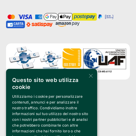
×
Questo sito web utilizza
cookie
Utilizziamo i cookie per personalizzare
Clappit is a trademark of:
Bemils Srl 
contenuti, annunci e per analizzare il
a Socio Unico
nostro traffico. Condividiamo inoltre
Via Fosse Ardeatine, 4 -20092 Cinisello Balsamo (MI)
informazioni sul tuo utilizzo del nostro sito
PI 05589050961
con i nostri partner pubblicitari e di analisi
Iscr. C.C.I.A.A. Milano R.E.A. 1833471
© 2010-2025 Bemils Srl - All rights reserved
che potrebbero combinarle con altre
informazioni che hai fornito loro o che
Credits: 