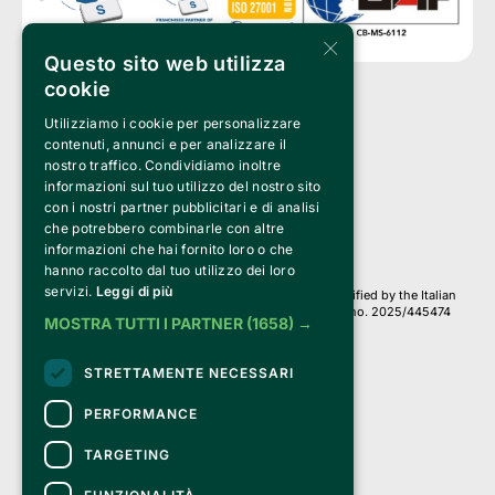
×
Questo sito web utilizza
cookie
Utilizziamo i cookie per personalizzare
Clappit is a trademark of:
Bemils Srl 
contenuti, annunci e per analizzare il
a Socio Unico
nostro traffico. Condividiamo inoltre
Via Fosse Ardeatine, 4 -20092 Cinisello Balsamo (MI)
informazioni sul tuo utilizzo del nostro sito
PI 05589050961
con i nostri partner pubblicitari e di analisi
Iscr. C.C.I.A.A. Milano R.E.A. 1833471
© 2010-2025 Bemils Srl - All rights reserved
che potrebbero combinarle con altre
informazioni che hai fornito loro o che
Credits: 
hanno raccolto dal tuo utilizzo dei loro
servizi.
Leggi di più
Clappit is based on the Belive 6.2 ticketing platform, certified by the Italian
Revenue Agency (Agenzia delle Entrate) under protocol no. 2025/445474
MOSTRA TUTTI I PARTNER
(1658) →
dated November 6, 2025.
On Clappit your purchases and your data
STRETTAMENTE NECESSARI
they are secure and protected by an SSL certificate 
with 128-bit encryption.
PERFORMANCE
TARGETING