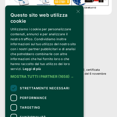
×
Questo sito web utilizza
cookie
Utilizziamo i cookie per personalizzare
Clappit è un marchio di proprietà di:
Bemils Srl 
contenuti, annunci e per analizzare il
a Socio Unico
nostro traffico. Condividiamo inoltre
Via Fosse Ardeatine, 4 -20092 Cinisello Balsamo (MI)
informazioni sul tuo utilizzo del nostro sito
PI 05589050961
con i nostri partner pubblicitari e di analisi
Iscr. C.C.I.A.A. Milano R.E.A. 1833471
© 2010-2025 Bemils Srl - Tutti i diritti riservati
che potrebbero combinarle con altre
informazioni che hai fornito loro o che
Credits: 
hanno raccolto dal tuo utilizzo dei loro
servizi.
Leggi di più
Clappit è basato sulla piattaforma di biglietteria Belive 6.2, certificata
dall’Agenzia delle Entrate con protocollo n. 2025/445474 del 6 novembre
MOSTRA TUTTI I PARTNER
(1658) →
2025.
Su Clappit i tuoi acquisti ed i tuoi dati
STRETTAMENTE NECESSARI
sono sicuri e protetti da un certificato SSL
con crittografia a 128 bit.
PERFORMANCE
TARGETING