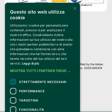
×
Questo sito web utilizza
cookie
Utilizziamo i cookie per personalizzare
Clappit is a trademark of:
Bemils Srl 
contenuti, annunci e per analizzare il
a Socio Unico
nostro traffico. Condividiamo inoltre
Via Fosse Ardeatine, 4 -20092 Cinisello Balsamo (MI)
informazioni sul tuo utilizzo del nostro sito
PI 05589050961
con i nostri partner pubblicitari e di analisi
Iscr. C.C.I.A.A. Milano R.E.A. 1833471
© 2010-2025 Bemils Srl - All rights reserved
che potrebbero combinarle con altre
informazioni che hai fornito loro o che
Credits: 
hanno raccolto dal tuo utilizzo dei loro
servizi.
Leggi di più
Clappit is based on the Belive 6.2 ticketing platform, certified by the Italian
Revenue Agency (Agenzia delle Entrate) under protocol no. 2025/445474
MOSTRA TUTTI I PARTNER
(1658) →
dated November 6, 2025.
On Clappit your purchases and your data
STRETTAMENTE NECESSARI
they are secure and protected by an SSL certificate 
with 128-bit encryption.
PERFORMANCE
TARGETING
FUNZIONALITÀ