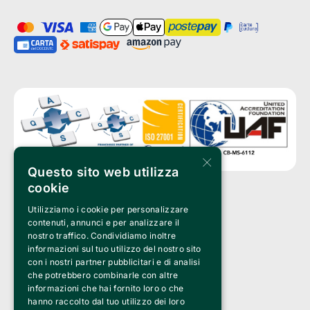
×
Questo sito web utilizza
cookie
Utilizziamo i cookie per personalizzare
Clappit is a trademark of:
Bemils Srl 
contenuti, annunci e per analizzare il
a Socio Unico
nostro traffico. Condividiamo inoltre
Via Fosse Ardeatine, 4 -20092 Cinisello Balsamo (MI)
informazioni sul tuo utilizzo del nostro sito
PI 05589050961
con i nostri partner pubblicitari e di analisi
Iscr. C.C.I.A.A. Milano R.E.A. 1833471
© 2010-2025 Bemils Srl - All rights reserved
che potrebbero combinarle con altre
informazioni che hai fornito loro o che
Credits: 
hanno raccolto dal tuo utilizzo dei loro