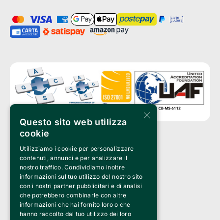
×
Questo sito web utilizza
cookie
Utilizziamo i cookie per personalizzare
Clappit è un marchio di proprietà di:
Bemils Srl 
contenuti, annunci e per analizzare il
a Socio Unico
nostro traffico. Condividiamo inoltre
Via Fosse Ardeatine, 4 -20092 Cinisello Balsamo (MI)
informazioni sul tuo utilizzo del nostro sito
PI 05589050961
con i nostri partner pubblicitari e di analisi
Iscr. C.C.I.A.A. Milano R.E.A. 1833471
© 2010-2025 Bemils Srl - Tutti i diritti riservati
che potrebbero combinarle con altre
informazioni che hai fornito loro o che
Credits: 
hanno raccolto dal tuo utilizzo dei loro