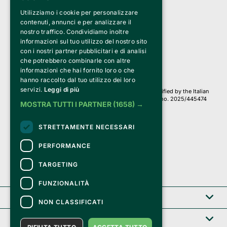
Utilizziamo i cookie per personalizzare
Clappit is a trademark of:
Bemils Srl 
contenuti, annunci e per analizzare il
a Socio Unico
nostro traffico. Condividiamo inoltre
Via Fosse Ardeatine, 4 -20092 Cinisello Balsamo (MI)
informazioni sul tuo utilizzo del nostro sito
PI 05589050961
con i nostri partner pubblicitari e di analisi
Iscr. C.C.I.A.A. Milano R.E.A. 1833471
© 2010-2025 Bemils Srl - All rights reserved
che potrebbero combinarle con altre
informazioni che hai fornito loro o che
Credits: 
hanno raccolto dal tuo utilizzo dei loro
servizi.
Leggi di più
Clappit is based on the Belive 6.2 ticketing platform, certified by the Italian
Revenue Agency (Agenzia delle Entrate) under protocol no. 2025/445474
MOSTRA TUTTI I PARTNER
(1658) →
dated November 6, 2025.
On Clappit your purchases and your data
STRETTAMENTE NECESSARI
they are secure and protected by an SSL certificate 
with 128-bit encryption.
PERFORMANCE
TARGETING
FUNZIONALITÀ
Clappit
NON CLASSIFICATI
Help center