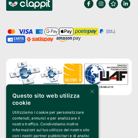
×
Questo sito web utilizza
cookie
Utilizziamo i cookie per personalizzare
Clappit è un marchio di proprietà di:
Bemils Srl 
contenuti, annunci e per analizzare il
a Socio Unico
nostro traffico. Condividiamo inoltre
Via Fosse Ardeatine, 4 -20092 Cinisello Balsamo (MI)
informazioni sul tuo utilizzo del nostro sito
PI 05589050961
con i nostri partner pubblicitari e di analisi
Iscr. C.C.I.A.A. Milano R.E.A. 1833471