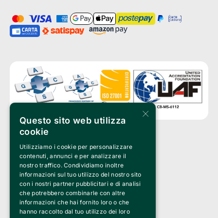
×
Questo sito web utilizza
cookie
Utilizziamo i cookie per personalizzare
Clappit is a trademark of:
Bemils Srl 
contenuti, annunci e per analizzare il
a Socio Unico
nostro traffico. Condividiamo inoltre
Via Fosse Ardeatine, 4 -20092 Cinisello Balsamo (MI)
informazioni sul tuo utilizzo del nostro sito
PI 05589050961
con i nostri partner pubblicitari e di analisi
Iscr. C.C.I.A.A. Milano R.E.A. 1833471
© 2010-2025 Bemils Srl - All rights reserved
che potrebbero combinarle con altre
informazioni che hai fornito loro o che
Credits: 
hanno raccolto dal tuo utilizzo dei loro