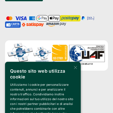
×
Questo sito web utilizza
cookie
Utilizziamo i cookie per personalizzare
Clappit è un marchio di proprietà di:
Bemils Srl 
contenuti, annunci e per analizzare il
a Socio Unico
nostro traffico. Condividiamo inoltre
Via Fosse Ardeatine, 4 -20092 Cinisello Balsamo (MI)
informazioni sul tuo utilizzo del nostro sito
PI 05589050961
con i nostri partner pubblicitari e di analisi
Iscr. C.C.I.A.A. Milano R.E.A. 1833471
© 2010-2025 Bemils Srl - Tutti i diritti riservati
che potrebbero combinarle con altre