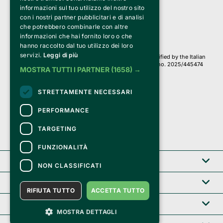
Via Fosse Ardeatine, 4 -20092 Cinisello Balsamo (MI)
informazioni sul tuo utilizzo del nostro sito
PI 05589050961
con i nostri partner pubblicitari e di analisi
Iscr. C.C.I.A.A. Milano R.E.A. 1833471
© 2010-2025 Bemils Srl - All rights reserved
che potrebbero combinarle con altre
informazioni che hai fornito loro o che
Credits: 
hanno raccolto dal tuo utilizzo dei loro
servizi.
Leggi di più
Clappit is based on the Belive 6.2 ticketing platform, certified by the Italian
Revenue Agency (Agenzia delle Entrate) under protocol no. 2025/445474
MOSTRA TUTTI I PARTNER
(1658) →
dated November 6, 2025.
On Clappit your purchases and your data
STRETTAMENTE NECESSARI
they are secure and protected by an SSL certificate 
with 128-bit encryption.
PERFORMANCE
TARGETING
FUNZIONALITÀ
Clappit
NON CLASSIFICATI
Help center
RIFIUTA TUTTO
ACCETTA TUTTO
Service B2B
MOSTRA DETTAGLI