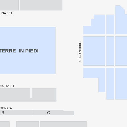
UNA EST
TRIBUNA SUD
ERRE  IN PIEDI
NA OVEST
LCONATA
B
C