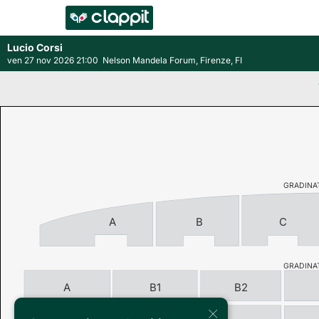
Lucio Corsi
ven 27 nov 2026 21:00
Nelson Mandela Forum, Firenze, FI
GRADINA
A
B
C
GRADINAT
A
B1
B2
×