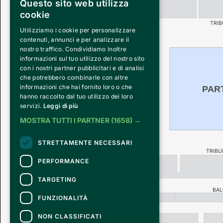
Questo sito web utilizza
cookie
TRIB
Utilizziamo i cookie per personalizzare
contenuti, annunci e per analizzare il
nostro traffico. Condividiamo inoltre
informazioni sul tuo utilizzo del nostro sito
PALCO 
con i nostri partner pubblicitari e di analisi
che potrebbero combinarle con altre
informazioni che hai fornito loro o che
PART
hanno raccolto dal tuo utilizzo dei loro
servizi.
Leggi di più
MOSTRA TUTTI I PARTNER
(1658) →
STRETTAMENTE NECESSARI
TRIBU
PERFORMANCE
TARGETING
BA
A
FUNZIONALITÀ
NON CLASSIFICATI