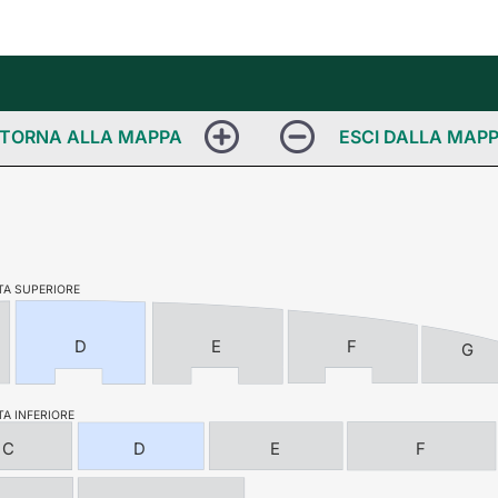
TA SUPERIORE
D
E
F
G
A INFERIORE
C
D
E
F