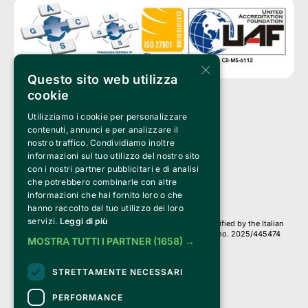
×
Questo sito web utilizza
cookie
Utilizziamo i cookie per personalizzare
Clappit is a trademark of:
Bemils Srl 
contenuti, annunci e per analizzare il
a Socio Unico
nostro traffico. Condividiamo inoltre
Via Fosse Ardeatine, 4 -20092 Cinisello Balsamo (MI)
informazioni sul tuo utilizzo del nostro sito
PI 05589050961
con i nostri partner pubblicitari e di analisi
Iscr. C.C.I.A.A. Milano R.E.A. 1833471
© 2010-2025 Bemils Srl - All rights reserved
che potrebbero combinarle con altre
informazioni che hai fornito loro o che
Credits: 
hanno raccolto dal tuo utilizzo dei loro
servizi.
Leggi di più
Clappit is based on the Belive 6.2 ticketing platform, certified by the Italian
Revenue Agency (Agenzia delle Entrate) under protocol no. 2025/445474
MOSTRA TUTTI I PARTNER
(1658) →
dated November 6, 2025.
On Clappit your purchases and your data
STRETTAMENTE NECESSARI
they are secure and protected by an SSL certificate 
with 128-bit encryption.
PERFORMANCE