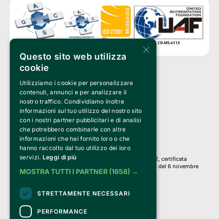
×
Questo sito web utilizza
cookie
Utilizziamo i cookie per personalizzare
Clappit è un marchio di proprietà di:
Bemils Srl 
contenuti, annunci e per analizzare il
a Socio Unico
nostro traffico. Condividiamo inoltre
Via Fosse Ardeatine, 4 -20092 Cinisello Balsamo (MI)
informazioni sul tuo utilizzo del nostro sito
PI 05589050961
con i nostri partner pubblicitari e di analisi
Iscr. C.C.I.A.A. Milano R.E.A. 1833471
© 2010-2025 Bemils Srl - Tutti i diritti riservati
che potrebbero combinarle con altre
informazioni che hai fornito loro o che
Credits: 
hanno raccolto dal tuo utilizzo dei loro
servizi.
Leggi di più
Clappit è basato sulla piattaforma di biglietteria Belive 6.2, certificata
dall’Agenzia delle Entrate con protocollo n. 2025/445474 del 6 novembre
MOSTRA TUTTI I PARTNER
(1658) →
2025.
Su Clappit i tuoi acquisti ed i tuoi dati
STRETTAMENTE NECESSARI
sono sicuri e protetti da un certificato SSL
con crittografia a 128 bit.
PERFORMANCE