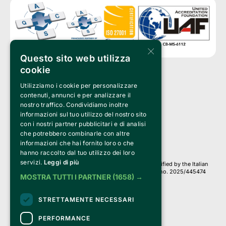
×
Questo sito web utilizza
cookie
Utilizziamo i cookie per personalizzare
Clappit is a trademark of:
Bemils Srl 
contenuti, annunci e per analizzare il
a Socio Unico
nostro traffico. Condividiamo inoltre
Via Fosse Ardeatine, 4 -20092 Cinisello Balsamo (MI)
informazioni sul tuo utilizzo del nostro sito
PI 05589050961
con i nostri partner pubblicitari e di analisi
Iscr. C.C.I.A.A. Milano R.E.A. 1833471
© 2010-2025 Bemils Srl - All rights reserved
che potrebbero combinarle con altre
informazioni che hai fornito loro o che
Credits: 
hanno raccolto dal tuo utilizzo dei loro
servizi.
Leggi di più
Clappit is based on the Belive 6.2 ticketing platform, certified by the Italian
Revenue Agency (Agenzia delle Entrate) under protocol no. 2025/445474
MOSTRA TUTTI I PARTNER
(1658) →
dated November 6, 2025.
On Clappit your purchases and your data
STRETTAMENTE NECESSARI
they are secure and protected by an SSL certificate 
with 128-bit encryption.
PERFORMANCE