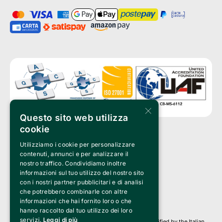
×
Questo sito web utilizza
cookie
Utilizziamo i cookie per personalizzare
Clappit is a trademark of:
Bemils Srl 
contenuti, annunci e per analizzare il
a Socio Unico
nostro traffico. Condividiamo inoltre
Via Fosse Ardeatine, 4 -20092 Cinisello Balsamo (MI)
informazioni sul tuo utilizzo del nostro sito
PI 05589050961
con i nostri partner pubblicitari e di analisi
Iscr. C.C.I.A.A. Milano R.E.A. 1833471
© 2010-2025 Bemils Srl - All rights reserved
che potrebbero combinarle con altre
informazioni che hai fornito loro o che
Credits: 
hanno raccolto dal tuo utilizzo dei loro
servizi.
Leggi di più
Clappit is based on the Belive 6.2 ticketing platform, certified by the Italian