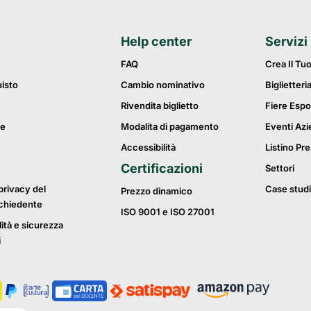
Help center
Servizi
FAQ
Crea Il Tu
uisto
Cambio nominativo
Biglietteri
Rivendita biglietto
Fiere Espo
ie
Modalita di pagamento
Eventi Azi
Accessibilità
Listino Pre
Certificazioni
Settori
privacy del
Case studi
Prezzo dinamico
ichiedente
ISO 9001 e ISO 27001
lità e sicurezza
i