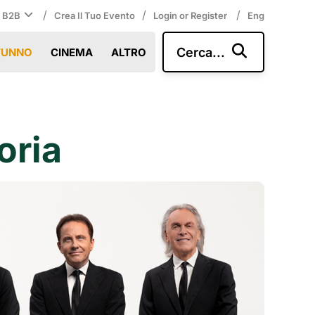
/
/
/
i B2B
Crea Il Tuo Evento
Login or Register
Eng
Cerca...
TUNNO
CINEMA
ALTRO
oria