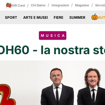
/
/
/
/
Chi Siamo
Integrazioni
Magazine
Serviz
Gift Card
AU
SPORT
ARTE E MUSEI
FIERE
SUMMER
MUSICA
H60 - la nostra st