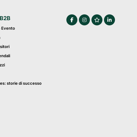
 B2B
o Evento
a
sitori
endali
zzi
es: storie di successo