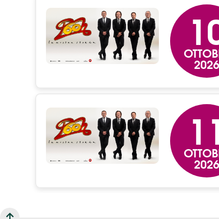
1
OTTOB
202
1
OTTOB
202