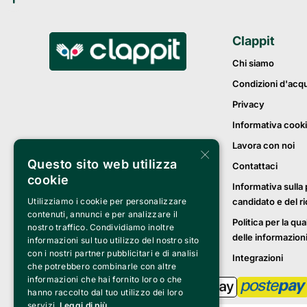
Clappit
Chi siamo
Condizioni d'acq
Privacy
Informativa cook
Lavora con noi
×
Questo sito web utilizza
Contattaci
cookie
Informativa sulla 
candidato e del r
Utilizziamo i cookie per personalizzare
contenuti, annunci e per analizzare il
Politica per la qua
nostro traffico. Condividiamo inoltre
delle informazion
informazioni sul tuo utilizzo del nostro sito
con i nostri partner pubblicitari e di analisi
Integrazioni
che potrebbero combinarle con altre
informazioni che hai fornito loro o che
hanno raccolto dal tuo utilizzo dei loro
servizi.
Leggi di più