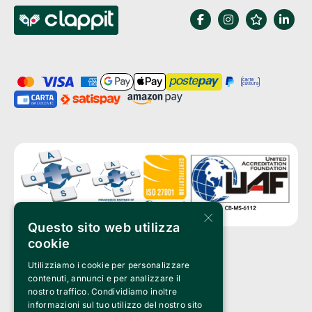
×
Questo sito web utilizza
cookie
Utilizziamo i cookie per personalizzare
Clappit is a trademark of:
Bemils Srl 
contenuti, annunci e per analizzare il
a Socio Unico
nostro traffico. Condividiamo inoltre
Via Fosse Ardeatine, 4 -20092 Cinisello Balsamo (MI)
informazioni sul tuo utilizzo del nostro sito
PI 05589050961