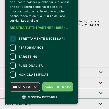
con i nostri partner pubblicitari e di analisi
Iscr. C.C.I.A.A. Milano R.E.A. 1833471
© 2010-2025 Bemils Srl - All rights reserved
che potrebbero combinarle con altre
informazioni che hai fornito loro o che
Credits: 
hanno raccolto dal tuo utilizzo dei loro
servizi.
Leggi di più
Clappit is based on the Belive 6.2 ticketing platform, certified by the Italian
Revenue Agency (Agenzia delle Entrate) under protocol no. 2025/445474
MOSTRA TUTTI I PARTNER
(1658) →
dated November 6, 2025.
On Clappit your purchases and your data
STRETTAMENTE NECESSARI
they are secure and protected by an SSL certificate 
with 128-bit encryption.
PERFORMANCE
TARGETING
FUNZIONALITÀ
Clappit
NON CLASSIFICATI
Help center
RIFIUTA TUTTO
ACCETTA TUTTO
Service B2B
MOSTRA DETTAGLI
Certifications