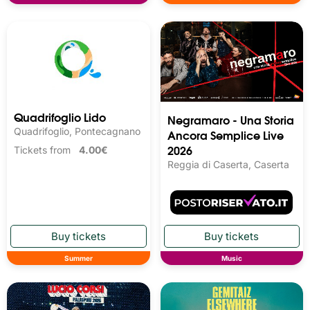
Quadrifoglio Lido
Negramaro - Una Storia
Quadrifoglio, Pontecagnano
Ancora Semplice Live
2026
Tickets from
4.00€
Reggia di Caserta, Caserta
Summer
Music