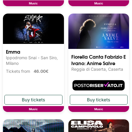
Music
Music
Emma
Fiorella Canta Fabrizio E
Ippodromo Snai - San Siro,
Ivano: Anime Salve
Milano
Reggia di Caserta, Caserta
Tickets from
46.00€
Music
Music