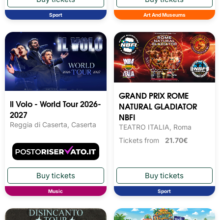
Sport
Art And Museums
GRAND PRIX ROME
Il Volo - World Tour 2026-
NATURAL GLADIATOR
2027
NBFI
Reggia di Caserta, Caserta
TEATRO ITALIA, Roma
Tickets from
21.70€
Music
Sport