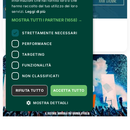
informazioni che hai fornito loro o che
hanno raccolto dal tuo utilizzo dei loro
servizi.
Leggi di più
MOSTRA TUTTI I PARTNER
(1658) →
FRIDAY 03 JULY 2026
Canelli città del Vino 2026
STRETTAMENTE NECESSARI
READ ALL
PERFORMANCE
TARGETING
FUNZIONALITÀ
NON CLASSIFICATI
RIFIUTA TUTTO
ACCETTA TUTTO
MOSTRA DETTAGLI
THURSDAY 02 JULY 2026
AGRISHOW 2026: three days of pure adrenaline!