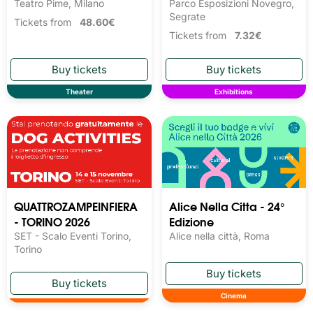
Teatro Pime, Milano
Parco Esposizioni Novegro,
Segrate
Tickets from
48.60€
Tickets from
7.32€
Theater
Exhibitions
QUATTROZAMPEINFIERA
Alice Nella Citta - 24°
- TORINO 2026
Edizione
SET - Scalo Eventi Torino,
Alice nella città, Roma
Torino
Cinema