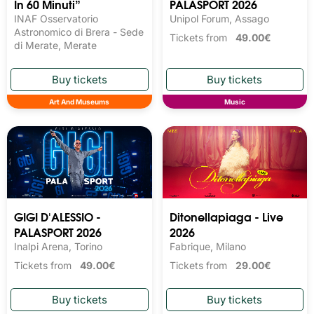
In 60 Minuti”
PALASPORT 2026
INAF Osservatorio
Unipol Forum, Assago
Astronomico di Brera - Sede
Tickets from
49.00€
di Merate, Merate
Art And Museums
Music
GIGI D'ALESSIO -
Ditonellapiaga - Live
PALASPORT 2026
2026
Inalpi Arena, Torino
Fabrique, Milano
Tickets from
49.00€
Tickets from
29.00€