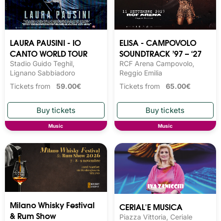
LAURA PAUSINI - IO
ELISA - CAMPOVOLO
CANTO WORLD TOUR
SOUNDTRACK ’97 – ‘27
Stadio Guido Teghil,
RCF Arena Campovolo,
Lignano Sabbiadoro
Reggio Emilia
Tickets from
59.00€
Tickets from
65.00€
Music
Music
Milano Whisky Festival 
CERIAL'E MUSICA
& Rum Show
Piazza Vittoria, Ceriale