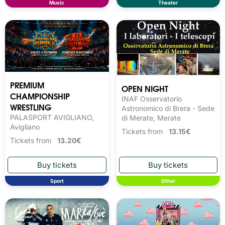
Music
Theater
PREMIUM
OPEN NIGHT
CHAMPIONSHIP
INAF Osservatorio
WRESTLING
Astronomico di Brera - Sede
PALASPORT AVIGLIANO,
di Merate, Merate
Avigliano
Tickets from
13.15€
Tickets from
13.20€
Sport
Other