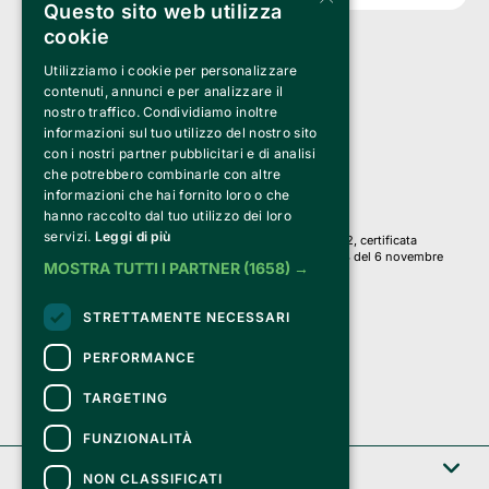
Questo sito web utilizza
cookie
Utilizziamo i cookie per personalizzare
Clappit è un marchio di proprietà di:
Bemils Srl 
contenuti, annunci e per analizzare il
a Socio Unico
nostro traffico. Condividiamo inoltre
Via Fosse Ardeatine, 4 -20092 Cinisello Balsamo (MI)
informazioni sul tuo utilizzo del nostro sito
PI 05589050961
con i nostri partner pubblicitari e di analisi
Iscr. C.C.I.A.A. Milano R.E.A. 1833471
© 2010-2025 Bemils Srl - Tutti i diritti riservati
che potrebbero combinarle con altre
informazioni che hai fornito loro o che
Credits: 
hanno raccolto dal tuo utilizzo dei loro
servizi.
Leggi di più
Clappit è basato sulla piattaforma di biglietteria Belive 6.2, certificata
dall’Agenzia delle Entrate con protocollo n. 2025/445474 del 6 novembre
MOSTRA TUTTI I PARTNER
(1658) →
2025.
Su Clappit i tuoi acquisti ed i tuoi dati
STRETTAMENTE NECESSARI
sono sicuri e protetti da un certificato SSL
con crittografia a 128 bit.
PERFORMANCE
TARGETING
FUNZIONALITÀ
Clappit
NON CLASSIFICATI