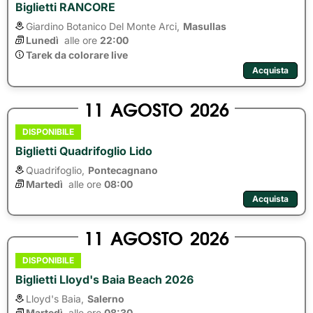
Biglietti RANCORE
Giardino Botanico Del Monte Arci,
Masullas
Lunedì
alle ore 
22:00
Tarek da colorare live
Acquista
11
AGOSTO
2026
DISPONIBILE
Biglietti Quadrifoglio Lido
Quadrifoglio,
Pontecagnano
Martedì
alle ore 
08:00
Acquista
11
AGOSTO
2026
DISPONIBILE
Biglietti Lloyd's Baia Beach 2026
Lloyd's Baia,
Salerno
Martedì
alle ore 
08:30