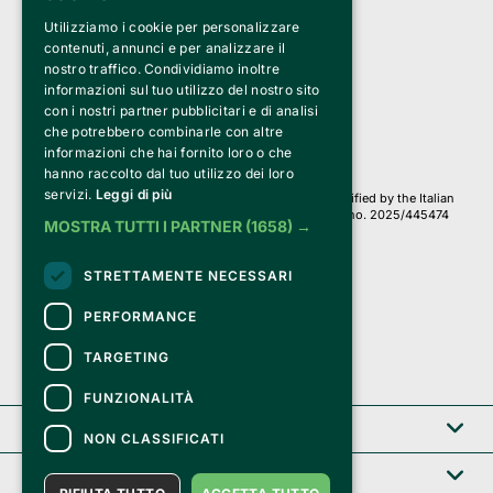
Utilizziamo i cookie per personalizzare
Clappit is a trademark of:
Bemils Srl 
contenuti, annunci e per analizzare il
a Socio Unico
nostro traffico. Condividiamo inoltre
Via Fosse Ardeatine, 4 -20092 Cinisello Balsamo (MI)
informazioni sul tuo utilizzo del nostro sito
PI 05589050961
con i nostri partner pubblicitari e di analisi
Iscr. C.C.I.A.A. Milano R.E.A. 1833471
© 2010-2025 Bemils Srl - All rights reserved
che potrebbero combinarle con altre
informazioni che hai fornito loro o che
Credits: 
hanno raccolto dal tuo utilizzo dei loro
servizi.
Leggi di più
Clappit is based on the Belive 6.2 ticketing platform, certified by the Italian
Revenue Agency (Agenzia delle Entrate) under protocol no. 2025/445474
MOSTRA TUTTI I PARTNER
(1658) →
dated November 6, 2025.
On Clappit your purchases and your data
STRETTAMENTE NECESSARI
they are secure and protected by an SSL certificate 
with 128-bit encryption.
PERFORMANCE
TARGETING
FUNZIONALITÀ
Clappit
NON CLASSIFICATI
Help center