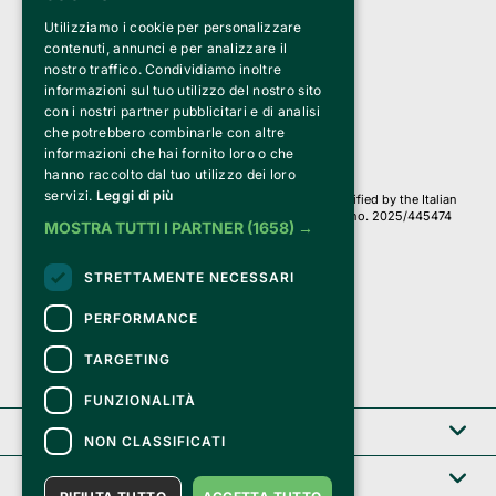
Utilizziamo i cookie per personalizzare
Clappit is a trademark of:
Bemils Srl 
contenuti, annunci e per analizzare il
a Socio Unico
nostro traffico. Condividiamo inoltre
Via Fosse Ardeatine, 4 -20092 Cinisello Balsamo (MI)
informazioni sul tuo utilizzo del nostro sito
PI 05589050961
con i nostri partner pubblicitari e di analisi
Iscr. C.C.I.A.A. Milano R.E.A. 1833471
© 2010-2025 Bemils Srl - All rights reserved
che potrebbero combinarle con altre
informazioni che hai fornito loro o che
Credits: 
hanno raccolto dal tuo utilizzo dei loro
servizi.
Leggi di più
Clappit is based on the Belive 6.2 ticketing platform, certified by the Italian
Revenue Agency (Agenzia delle Entrate) under protocol no. 2025/445474
MOSTRA TUTTI I PARTNER
(1658) →
dated November 6, 2025.
On Clappit your purchases and your data
STRETTAMENTE NECESSARI
they are secure and protected by an SSL certificate 
with 128-bit encryption.
PERFORMANCE
TARGETING
FUNZIONALITÀ
Clappit
NON CLASSIFICATI
Help center