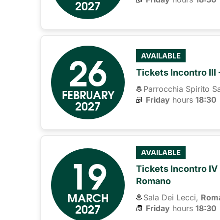
2027
26
AVAILABLE
Tickets Incontro II
Parrocchia Spirito S
FEBRUARY
Friday
hours 
18:30
2027
19
AVAILABLE
Tickets Incontro IV 
Romano
MARCH
Sala Dei Lecci,
Rom
2027
Friday
hours 
18:30