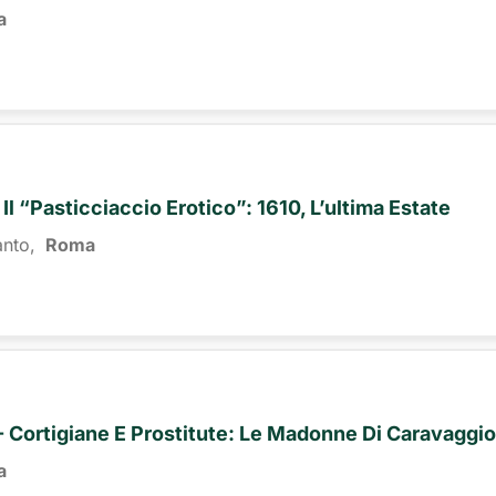
a
 Il “pasticciaccio Erotico”: 1610, L’ultima Estate
anto,
Roma 
I - Cortigiane E Prostitute: Le Madonne Di Caravaggio
a