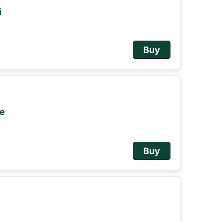
i
Buy
le
Buy