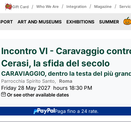
/
/
/
/
Who We Are
Integration
Magazine
Servi
Gift Card
SPORT
ART AND MUSEUMS
EXHIBITIONS
SUMMER
Incontro VI - Caravaggio contr
Cerasi, la sfida del secolo
CARAVIAGGIO, dentro la testa del più grande
Parrocchia Spirito Santo,
Roma 
Friday 28 May 2027
hours 18:30 PM
Or see other available dates
Paga fino a 24 rate.