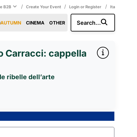
/
/
/
ce B2B
Create Your Event
Login or Register
Ita
Search...
AUTUMN
CINEMA
OTHER
o Carracci: cappella
 ribelle dell’arte