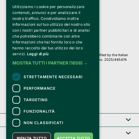
Utilizziamo i cookie per personalizzare
Clappit is a trademark of:
Bemils Srl 
contenuti, annunci e per analizzare il
a Socio Unico
nostro traffico. Condividiamo inoltre
Via Fosse Ardeatine, 4 -20092 Cinisello Balsamo (MI)
informazioni sul tuo utilizzo del nostro sito
PI 05589050961
con i nostri partner pubblicitari e di analisi
Iscr. C.C.I.A.A. Milano R.E.A. 1833471
© 2010-2025 Bemils Srl - All rights reserved
che potrebbero combinarle con altre
informazioni che hai fornito loro o che
Credits: 
hanno raccolto dal tuo utilizzo dei loro
servizi.
Leggi di più
Clappit is based on the Belive 6.2 ticketing platform, certified by the Italian
Revenue Agency (Agenzia delle Entrate) under protocol no. 2025/445474
MOSTRA TUTTI I PARTNER
(1658) →
dated November 6, 2025.
On Clappit your purchases and your data
STRETTAMENTE NECESSARI
they are secure and protected by an SSL certificate 
with 128-bit encryption.
PERFORMANCE
TARGETING
FUNZIONALITÀ
Clappit
NON CLASSIFICATI
Help center
RIFIUTA TUTTO
ACCETTA TUTTO