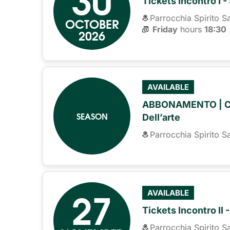
Tickets Incontro I -
Parrocchia Spirito S
OCTOBER
Friday
hours 
18:30
2026
AVAILABLE
ABBONAMENTO | CAR
SEASON
Dell’arte
Parrocchia Spirito S
27
AVAILABLE
Tickets Incontro II -
Parrocchia Spirito S