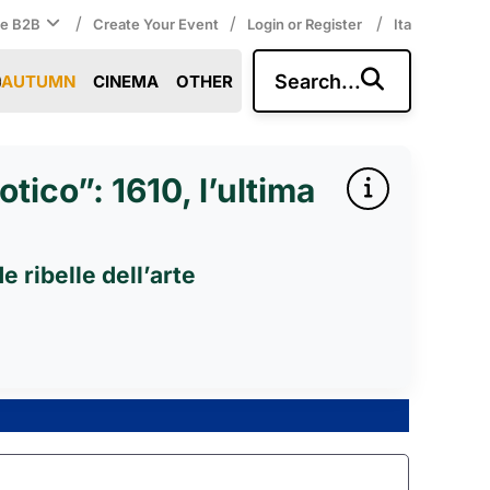
/
/
/
ce B2B
Create Your Event
Login or Register
Ita
Search...
AUTUMN
CINEMA
OTHER
rotico”: 1610, l’ultima
 ribelle dell’arte