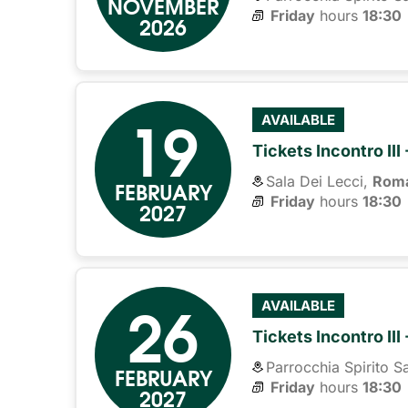
NOVEMBER
Friday
hours 
18:30
2026
19
AVAILABLE
Tickets Incontro II
Sala Dei Lecci,
Rom
FEBRUARY
Friday
hours 
18:30
2027
26
AVAILABLE
Tickets Incontro II
Parrocchia Spirito S
FEBRUARY
Friday
hours 
18:30
2027