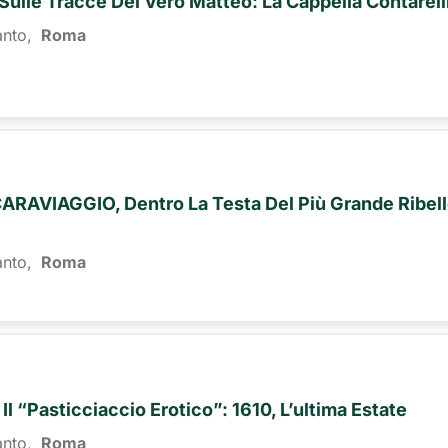
 Sulle Tracce Del Vero Matteo: La Cappella Contarell
anto,
Roma 
AVIAGGIO, Dentro La Testa Del Più Grande Ribel
anto,
Roma 
 Il “pasticciaccio Erotico”: 1610, L’ultima Estate
anto,
Roma 