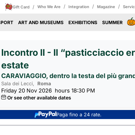
/
/
/
/
Who We Are
Integration
Magazine
Servi
Gift Card
SPORT
ART AND MUSEUMS
EXHIBITIONS
SUMMER
Incontro II - Il “pasticciaccio e
estate
CARAVIAGGIO, dentro la testa del più grande
Sala dei Lecci,
Roma
Friday 20 Nov 2026
hours 18:30 PM
Or see other available dates
Paga fino a 24 rate.