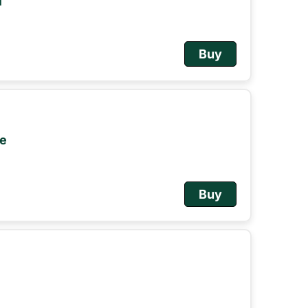
i
Buy
le
Buy