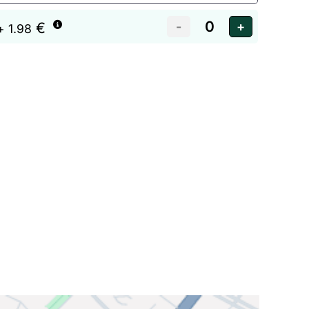
€
+ 1.98