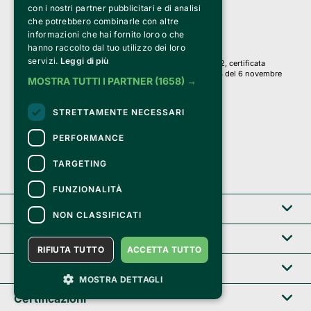
con i nostri partner pubblicitari e di analisi
Iscr. C.C.I.A.A. Milano R.E.A. 1833471
© 2010-2025 Bemils Srl - Tutti i diritti riservati
che potrebbero combinarle con altre
informazioni che hai fornito loro o che
Credits: 
hanno raccolto dal tuo utilizzo dei loro
servizi.
Leggi di più
Clappit è basato sulla piattaforma di biglietteria Belive 6.2, certificata
dall’Agenzia delle Entrate con protocollo n. 2025/445474 del 6 novembre
MOSTRA TUTTI I PARTNER
(1658) →
2025.
Su Clappit i tuoi acquisti ed i tuoi dati
STRETTAMENTE NECESSARI
sono sicuri e protetti da un certificato SSL
con crittografia a 128 bit.
PERFORMANCE
TARGETING
FUNZIONALITÀ
Clappit
NON CLASSIFICATI
Help center
RIFIUTA TUTTO
ACCETTA TUTTO
Servizi B2B
MOSTRA DETTAGLI
Certificazioni