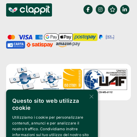
×
Questo sito web utilizza
cookie
Utilizziamo i cookie per personalizzare
Clappit è un marchio di proprietà di:
Bemils Srl 
contenuti, annunci e per analizzare il
a Socio Unico
nostro traffico. Condividiamo inoltre
Via Fosse Ardeatine, 4 -20092 Cinisello Balsamo (MI)
informazioni sul tuo utilizzo del nostro sito
PI 05589050961