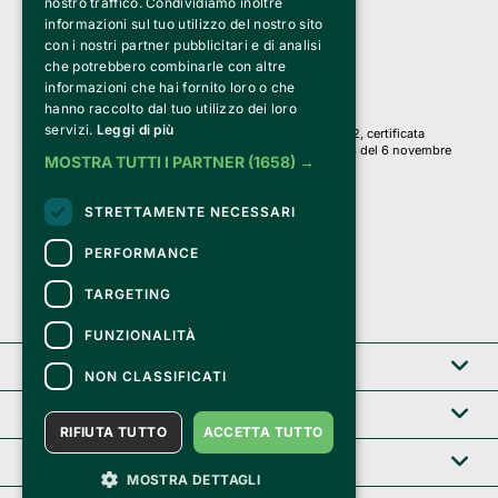
nostro traffico. Condividiamo inoltre
Via Fosse Ardeatine, 4 -20092 Cinisello Balsamo (MI)
informazioni sul tuo utilizzo del nostro sito
PI 05589050961
con i nostri partner pubblicitari e di analisi
Iscr. C.C.I.A.A. Milano R.E.A. 1833471
© 2010-2025 Bemils Srl - Tutti i diritti riservati
che potrebbero combinarle con altre
informazioni che hai fornito loro o che
Credits: 
hanno raccolto dal tuo utilizzo dei loro
servizi.
Leggi di più
Clappit è basato sulla piattaforma di biglietteria Belive 6.2, certificata
dall’Agenzia delle Entrate con protocollo n. 2025/445474 del 6 novembre
MOSTRA TUTTI I PARTNER
(1658) →
2025.
Su Clappit i tuoi acquisti ed i tuoi dati
STRETTAMENTE NECESSARI
sono sicuri e protetti da un certificato SSL
con crittografia a 128 bit.
PERFORMANCE
TARGETING
FUNZIONALITÀ
Clappit
NON CLASSIFICATI
Help center
RIFIUTA TUTTO
ACCETTA TUTTO
Servizi B2B
MOSTRA DETTAGLI