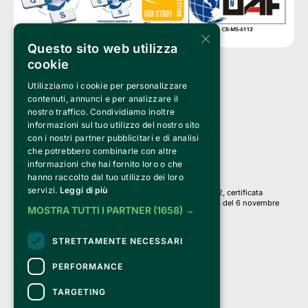
×
Questo sito web utilizza
cookie
Utilizziamo i cookie per personalizzare
Clappit è un marchio di proprietà di:
Bemils Srl 
contenuti, annunci e per analizzare il
a Socio Unico
nostro traffico. Condividiamo inoltre
Via Fosse Ardeatine, 4 -20092 Cinisello Balsamo (MI)
informazioni sul tuo utilizzo del nostro sito
PI 05589050961
con i nostri partner pubblicitari e di analisi
Iscr. C.C.I.A.A. Milano R.E.A. 1833471
© 2010-2025 Bemils Srl - Tutti i diritti riservati
che potrebbero combinarle con altre
informazioni che hai fornito loro o che
Credits: 
hanno raccolto dal tuo utilizzo dei loro
servizi.
Leggi di più
Clappit è basato sulla piattaforma di biglietteria Belive 6.2, certificata
dall’Agenzia delle Entrate con protocollo n. 2025/445474 del 6 novembre
MOSTRA TUTTI I PARTNER
(1658) →
2025.
Su Clappit i tuoi acquisti ed i tuoi dati
STRETTAMENTE NECESSARI
sono sicuri e protetti da un certificato SSL
con crittografia a 128 bit.
PERFORMANCE
TARGETING