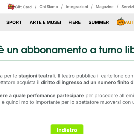
/
/
/
/
Chi Siamo
Integrazioni
Magazine
Serviz
Gift Card
AU
SPORT
ARTE E MUSEI
FIERE
SUMMER
è un abbonamento a turno li
ta per le
stagioni teatrali
. Il teatro pubblica il cartellone c
ttatore acquista il
diritto di ingresso ad un numero finito
iere a quale perfomance partecipare
per procedere all'emi
 quindi molto importante per lo spettatore muoversi con un s