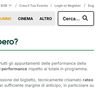
/
/
/
i B2B
Crea Il Tuo Evento
Login or Register
Eng
Cerca...
TUNNO
CINEMA
ALTRO
bero?
on tutti gli appuntamenti delle performance della
 di performance
rispetto al totale in programma.
ssione del biglietto, tecnicamente chiamato 
rateo
ufficiente margine di anticipo, in particolare su 