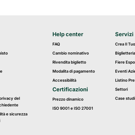
Help center
Servizi
FAQ
Crea Il Tu
uisto
Cambio nominativo
Biglietteri
Rivendita biglietto
Fiere Espo
ie
Modalita di pagamento
Eventi Azi
Accessibilità
Listino Pre
Certificazioni
Settori
privacy del
Case studi
Prezzo dinamico
ichiedente
ISO 9001 e ISO 27001
lità e sicurezza
i