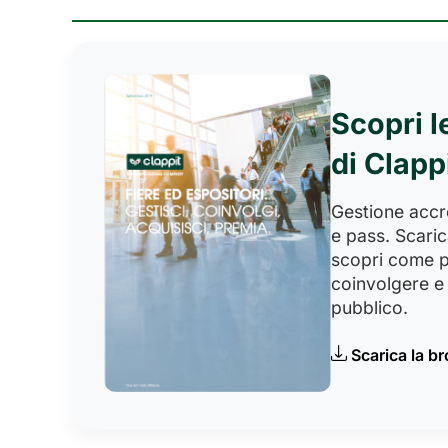
Scopri l
di Clapp
Gestione accred
e pass. Scaric
scopri come p
coinvolgere e 
pubblico.
Scarica la b