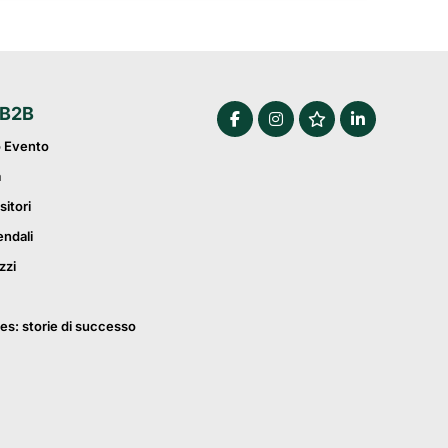
 B2B
o Evento
a
sitori
endali
zzi
es: storie di successo