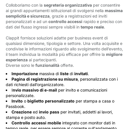
Colloboriamo con la
segreteria organizzativa
per consentire 
ai grandi appuntamenti istituzionali di svolgersi nella
massima
semplicità e sicurezza
, grazie a registrazioni ed inviti
personalizzati e ad un
controllo accessi
rapido e preciso con 
dati del flusso ingressi sempre visibili in
tempo reale
.
Clappit fornisce soluzioni adatte per business event di
qualsiasi dimensione, tipologia e settore. Una volta acquisite e
condivise le informazioni riguardo allo svolgimento dell’evento,
il team individua la modalità più efficace per offrire la
migliore
esperienza
ai partecipanti. 
Diverse sono le
funzionalità
offerte.
Importazione
massiva di 
liste
di 
invitati
.
Pagina
di registrazione su misura
, personalizzata con i
dati richiesti dall’organizzatore.
I
nvio massivo di e-mail
per invito e comunicazioni 
personalizzate.
Invito
o 
biglietto
personalizzato
per stampa a casa o 
Passbook.
Creazione
ed 
invio
pass
per invitati, addetti ai lavori, 
stampa e posto auto.
Controllo
accessi
mobile
integrato con monitor dati in 
tempo reale, per essere sempre al corrente sull'andamento