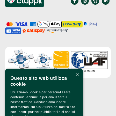
×
Questo sito web utilizza
cookie
Utilizziamo i cookie per personalizzare
Clappit è un marchio di proprietà di:
Bemils Srl 
contenuti, annunci e per analizzare il
a Socio Unico
nostro traffico. Condividiamo inoltre
Via Fosse Ardeatine, 4 -20092 Cinisello Balsamo (MI)
informazioni sul tuo utilizzo del nostro sito
PI 05589050961
con i nostri partner pubblicitari e di analisi
Iscr. C.C.I.A.A. Milano R.E.A. 1833471
© 2010-2025 Bemils Srl - Tutti i diritti riservati