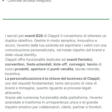
Controllo
accessi
integrato. 
I servizi per
eventi B2B
di Clappit ti consentono di ottenere un 
duplice obiettivo. Gestire in modo semplice, innovativo e
sicuro, l’evento della tua azienda ed esprimere i valori con una
comunicazione personalizzata, nel totale rispetto del brand e
della visual identity.
Clappit offre funzionalità dedicate ad
eventi fieristici
,
convention
,
feste aziendali
,
kick-off
,
convegni
,
lancio
di 
nuovi
prodotti
,
aperture
di 
punti
vendita
, tavole rotonde,
incentive.
La personalizzazione è la chiave del business di Clappit
,
u
no dei requisiti fondamentali, tanto dal punto di vista di
brand e immagine, quanto riguardo ai processi legati
all’evento.
Grazie alle numerose funzionalità della piattaforma, l’evento
aziendale si trasforma in un’esperienza unica e di grande
impatto emotivo per collaboratori, clienti, partner e fornitori.