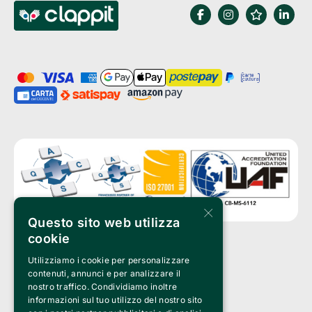
×
Questo sito web utilizza
cookie
Utilizziamo i cookie per personalizzare
Clappit è un marchio di proprietà di:
Bemils Srl 
contenuti, annunci e per analizzare il
a Socio Unico
nostro traffico. Condividiamo inoltre
Via Fosse Ardeatine, 4 -20092 Cinisello Balsamo (MI)
informazioni sul tuo utilizzo del nostro sito
PI 05589050961