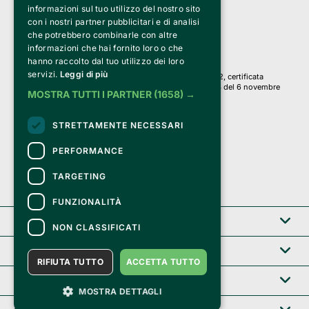
Via Fosse Ardeatine, 4 -20092 Cinisello Balsamo (MI)
informazioni sul tuo utilizzo del nostro sito
PI 05589050961
con i nostri partner pubblicitari e di analisi
Iscr. C.C.I.A.A. Milano R.E.A. 1833471
© 2010-2025 Bemils Srl - Tutti i diritti riservati
che potrebbero combinarle con altre
informazioni che hai fornito loro o che
Credits: 
hanno raccolto dal tuo utilizzo dei loro
servizi.
Leggi di più
Clappit è basato sulla piattaforma di biglietteria Belive 6.2, certificata
dall’Agenzia delle Entrate con protocollo n. 2025/445474 del 6 novembre
MOSTRA TUTTI I PARTNER
(1658) →
2025.
Su Clappit i tuoi acquisti ed i tuoi dati
STRETTAMENTE NECESSARI
sono sicuri e protetti da un certificato SSL
con crittografia a 128 bit.
PERFORMANCE
TARGETING
FUNZIONALITÀ
Clappit
NON CLASSIFICATI
Help center
RIFIUTA TUTTO
ACCETTA TUTTO
Servizi B2B
MOSTRA DETTAGLI