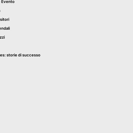
o Evento
a
sitori
endali
zzi
es: storie di successo