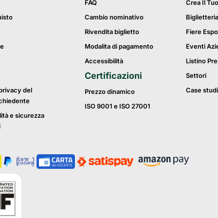
FAQ
Crea Il Tu
uisto
Cambio nominativo
Biglietteri
Rivendita biglietto
Fiere Espo
ie
Modalita di pagamento
Eventi Azi
Accessibilità
Listino Pre
Certificazioni
Settori
privacy del
Case studi
Prezzo dinamico
ichiedente
ISO 9001 e ISO 27001
lità e sicurezza
i