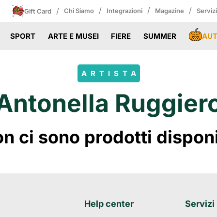
/
/
/
/
Chi Siamo
Integrazioni
Magazine
Serviz
Gift Card
AU
SPORT
ARTE E MUSEI
FIERE
SUMMER
ARTISTA
Antonella Ruggier
 ci sono prodotti disponibi
Help center
Servizi