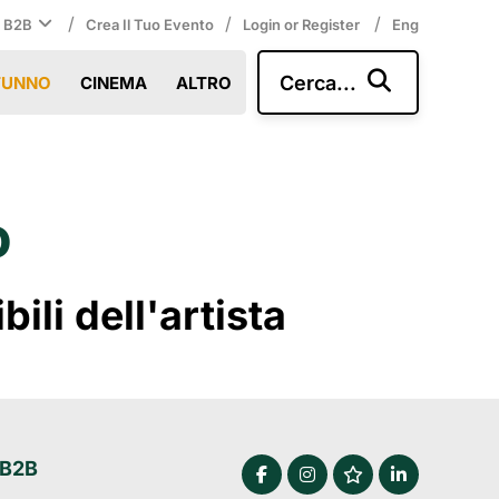
/
/
/
i B2B
Crea Il Tuo Evento
Login or Register
Eng
Cerca...
TUNNO
CINEMA
ALTRO
o
li dell'artista
 B2B