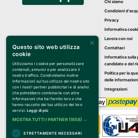
Chi siamo
Condizioni d'acq
Privacy
Informativa cook
Lavora con noi
×
Questo sito web utilizza
Contattaci
cookie
Informativa sulla 
candidato e del r
Utilizziamo i cookie per personalizzare
contenuti, annunci e per analizzare il
Politica per la qua
nostro traffico. Condividiamo inoltre
delle informazion
informazioni sul tuo utilizzo del nostro sito
con i nostri partner pubblicitari e di analisi
Integrazioni
che potrebbero combinarle con altre
informazioni che hai fornito loro o che
hanno raccolto dal tuo utilizzo dei loro
servizi.
Leggi di più
MOSTRA TUTTI I PARTNER
(1658) →
STRETTAMENTE NECESSARI