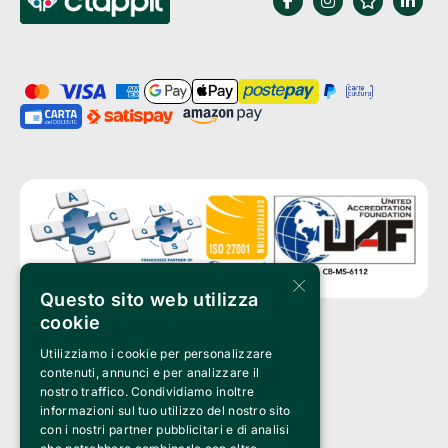
×
Questo sito web utilizza
cookie
Utilizziamo i cookie per personalizzare
Clappit è un marchio di proprietà di:
Bemils Srl 
contenuti, annunci e per analizzare il
a Socio Unico
nostro traffico. Condividiamo inoltre
Via Fosse Ardeatine, 4 -20092 Cinisello Balsamo (MI)
informazioni sul tuo utilizzo del nostro sito
PI 05589050961
con i nostri partner pubblicitari e di analisi
Iscr. C.C.I.A.A. Milano R.E.A. 1833471
© 2010-2025 Bemils Srl - Tutti i diritti riservati