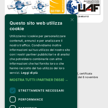
×
Questo sito web utilizza
cookie
Utilizziamo i cookie per personalizzare
Clappit è un marchio di proprietà di:
Bemils Srl 
contenuti, annunci e per analizzare il
a Socio Unico
nostro traffico. Condividiamo inoltre
Via Fosse Ardeatine, 4 -20092 Cinisello Balsamo (MI)
informazioni sul tuo utilizzo del nostro sito
PI 05589050961
con i nostri partner pubblicitari e di analisi
Iscr. C.C.I.A.A. Milano R.E.A. 1833471
© 2010-2025 Bemils Srl - Tutti i diritti riservati
che potrebbero combinarle con altre
informazioni che hai fornito loro o che
Credits: 
hanno raccolto dal tuo utilizzo dei loro
servizi.
Leggi di più
Clappit è basato sulla piattaforma di biglietteria Belive 6.2, certificata
dall’Agenzia delle Entrate con protocollo n. 2025/445474 del 6 novembre
MOSTRA TUTTI I PARTNER
(1658) →
2025.
Su Clappit i tuoi acquisti ed i tuoi dati
STRETTAMENTE NECESSARI
sono sicuri e protetti da un certificato SSL
con crittografia a 128 bit.
PERFORMANCE