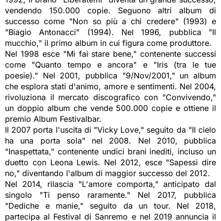
vendendo 150.000 copie. Seguono altri album di
successo come "Non so più a chi credere" (1993) e
"Biagio Antonacci" (1994). Nel 1996, pubblica "Il
mucchio," il primo album in cui figura come produttore.
Nel 1998 esce "Mi fai stare bene," contenente successi
come "Quanto tempo e ancora" e "Iris (tra le tue
poesie)." Nel 2001, pubblica "9/Nov/2001," un album
che esplora stati d'animo, amore e sentimenti. Nel 2004,
rivoluziona il mercato discografico con "Convivendo,"
un doppio album che vende 500.000 copie e ottiene il
premio Album Festivalbar.
Il 2007 porta l'uscita di "Vicky Love," seguito da "Il cielo
ha una porta sola" nel 2008. Nel 2010, pubblica
"Inaspettata," contenente undici brani inediti, incluso un
duetto con Leona Lewis. Nel 2012, esce "Sapessi dire
no," diventando l'album di maggior successo del 2012.
Nel 2014, rilascia "L'amore comporta," anticipato dal
singolo "Ti penso raramente." Nel 2017, pubblica
"Dediche e manie," seguito da un tour. Nel 2018,
partecipa al Festival di Sanremo e nel 2019 annuncia il