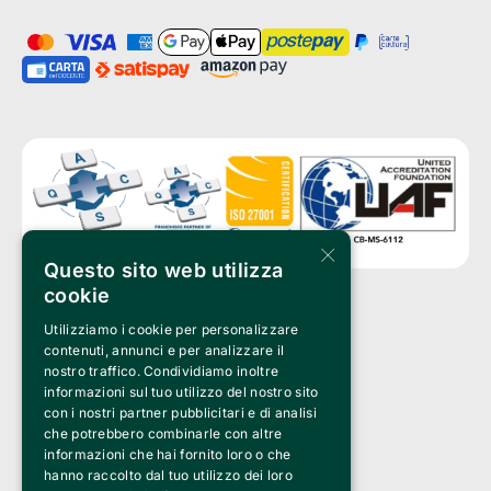
×
Questo sito web utilizza
cookie
Utilizziamo i cookie per personalizzare
Clappit è un marchio di proprietà di:
Bemils Srl 
contenuti, annunci e per analizzare il
a Socio Unico
nostro traffico. Condividiamo inoltre
Via Fosse Ardeatine, 4 -20092 Cinisello Balsamo (MI)
informazioni sul tuo utilizzo del nostro sito
PI 05589050961
con i nostri partner pubblicitari e di analisi
Iscr. C.C.I.A.A. Milano R.E.A. 1833471
© 2010-2025 Bemils Srl - Tutti i diritti riservati
che potrebbero combinarle con altre
informazioni che hai fornito loro o che
Credits: 
hanno raccolto dal tuo utilizzo dei loro