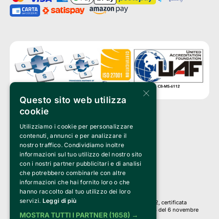
×
Questo sito web utilizza
cookie
Utilizziamo i cookie per personalizzare
Clappit è un marchio di proprietà di:
Bemils Srl 
contenuti, annunci e per analizzare il
a Socio Unico
nostro traffico. Condividiamo inoltre
Via Fosse Ardeatine, 4 -20092 Cinisello Balsamo (MI)
informazioni sul tuo utilizzo del nostro sito
PI 05589050961
con i nostri partner pubblicitari e di analisi
Iscr. C.C.I.A.A. Milano R.E.A. 1833471
© 2010-2025 Bemils Srl - Tutti i diritti riservati
che potrebbero combinarle con altre
informazioni che hai fornito loro o che
Credits: 
hanno raccolto dal tuo utilizzo dei loro
servizi.
Leggi di più
Clappit è basato sulla piattaforma di biglietteria Belive 6.2, certificata
dall’Agenzia delle Entrate con protocollo n. 2025/445474 del 6 novembre
MOSTRA TUTTI I PARTNER
(1658) →
2025.