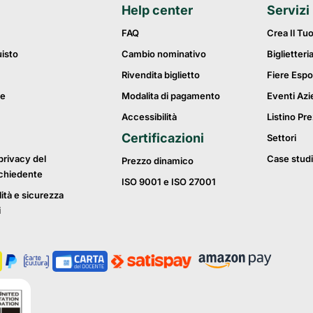
Help center
Servizi
FAQ
Crea Il Tu
uisto
Cambio nominativo
Biglietteri
Rivendita biglietto
Fiere Espo
ie
Modalita di pagamento
Eventi Azi
Accessibilità
Listino Pre
Certificazioni
Settori
privacy del
Case studi
Prezzo dinamico
ichiedente
ISO 9001 e ISO 27001
lità e sicurezza
i