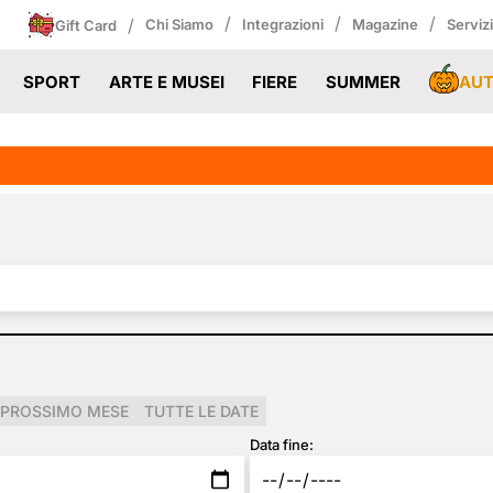
/
/
/
/
Chi Siamo
Integrazioni
Magazine
Serviz
Gift Card
AU
SPORT
ARTE E MUSEI
FIERE
SUMMER
PROSSIMO MESE
TUTTE LE DATE
Data fine: