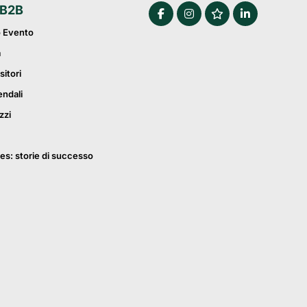
 B2B
o Evento
a
sitori
endali
zzi
es: storie di successo