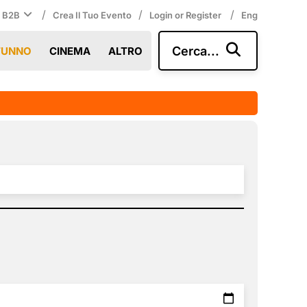
/
/
/
i B2B
Crea Il Tuo Evento
Login or Register
Eng
Cerca...
TUNNO
CINEMA
ALTRO