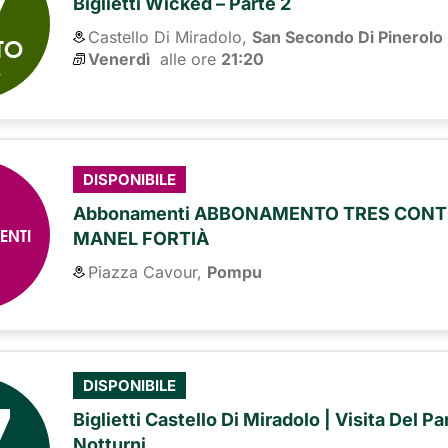
7
Biglietti Wicked – Parte 2
Castello Di Miradolo,
San Secondo Di Pinerolo
TO
Venerdì
alle ore 
21:20
6
DISPONIBILE
Abbonamenti ABBONAMENTO TRES CONTI
ENTI
MANEL FORTIÀ
Piazza Cavour,
Pompu
7
DISPONIBILE
Biglietti Castello Di Miradolo | Visita Del P
Notturni