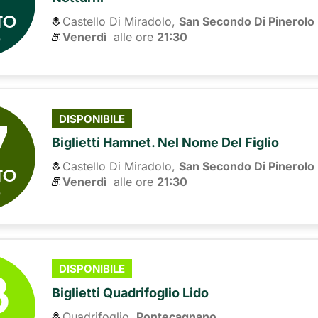
TO
Castello Di Miradolo,
San Secondo Di Pinerolo
6
Venerdì
alle ore 
21:30
7
DISPONIBILE
Biglietti Hamnet. Nel Nome Del Figlio
Castello Di Miradolo,
San Secondo Di Pinerolo
TO
Venerdì
alle ore 
21:30
6
8
DISPONIBILE
Biglietti Quadrifoglio Lido
Quadrifoglio,
Pontecagnano