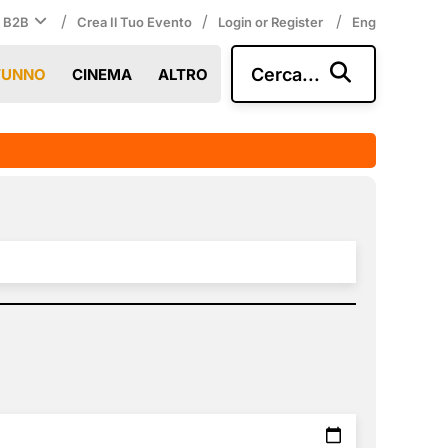
/
/
/
i B2B
Crea Il Tuo Evento
Login or Register
Eng
Cerca...
TUNNO
CINEMA
ALTRO