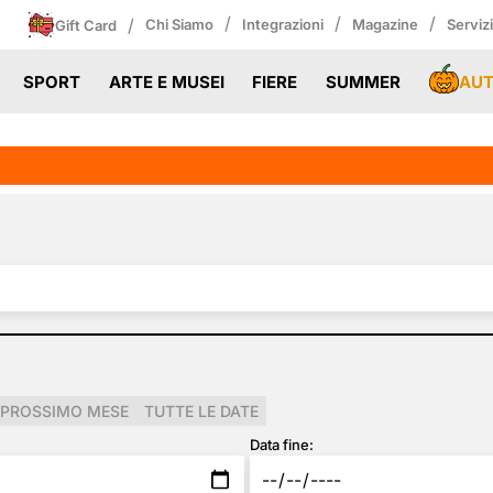
/
/
/
/
Chi Siamo
Integrazioni
Magazine
Serviz
Gift Card
AU
SPORT
ARTE E MUSEI
FIERE
SUMMER
PROSSIMO MESE
TUTTE LE DATE
Data fine: