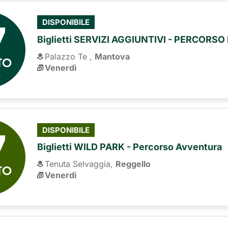
7
DISPONIBILE
Biglietti SERVIZI AGGIUNTIVI - PERCORS
Palazzo Te ,
Mantova
TO
Venerdì
6
7
DISPONIBILE
Biglietti WILD PARK - Percorso Avventura
Tenuta Selvaggia,
Reggello
TO
Venerdì
6