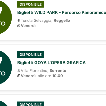
7
DISPONIBILE
Biglietti WILD PARK - Percorso Panoramic
Tenuta Selvaggia,
Reggello
TO
Venerdì
6
7
DISPONIBILE
Biglietti GOYA L'OPERA GRAFICA
Villa Fiorentino,
Sorrento
TO
Venerdì
alle ore 
10:00
6
DISPONIBILE