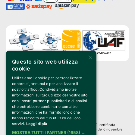
×
Questo sito web utilizza
cookie
Utilizziamo i cookie per personalizzare
Clappit è un marchio di proprietà di:
Bemils Srl 
contenuti, annunci e per analizzare il
a Socio Unico
nostro traffico. Condividiamo inoltre
Via Fosse Ardeatine, 4 -20092 Cinisello Balsamo (MI)
informazioni sul tuo utilizzo del nostro sito
PI 05589050961
con i nostri partner pubblicitari e di analisi
Iscr. C.C.I.A.A. Milano R.E.A. 1833471
© 2010-2025 Bemils Srl - Tutti i diritti riservati
che potrebbero combinarle con altre
informazioni che hai fornito loro o che
Credits: 
hanno raccolto dal tuo utilizzo dei loro
servizi.
Leggi di più
Clappit è basato sulla piattaforma di biglietteria Belive 6.2, certificata
dall’Agenzia delle Entrate con protocollo n. 2025/445474 del 6 novembre
MOSTRA TUTTI I PARTNER
(1658) →
2025.